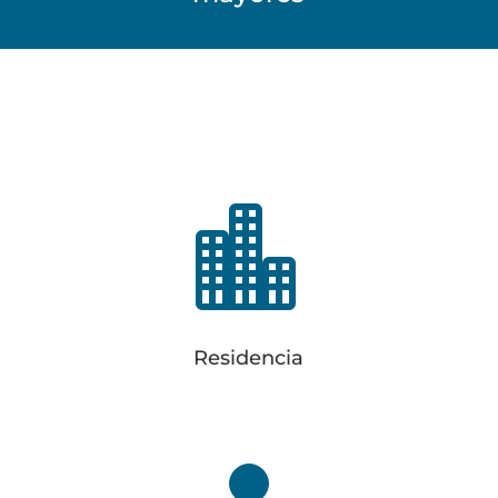

Residencia
Carretera del Ayuntamiento 1
48650 Barrika
94 677 01 40
Residencia
info@elorduy.eus
Gerencia