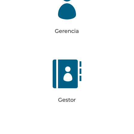

94 677 01 40
info@elorduy.eus
Gerencia

Gestor
Fernando Ibarra Eguiguren
Gestor
630 988 790
ferbar@elorduy.eus
grupoferbar.es