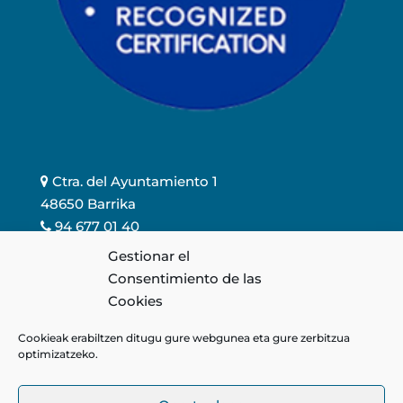
Ctra. del Ayuntamiento 1
48650 Barrika
94 677 01 40
info@elorduy.eus
Gestionar el
Consentimiento de las
Cookies
Cookieak erabiltzen ditugu gure webgunea eta gure zerbitzua
optimizatzeko.
Kalitate-politika
Lege-abisua
Cookieen politika
Pribatutasun-politika