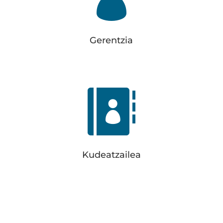
94 677 01 40
info@elorduy.eus
Gerentzia

Kudeatzailea
Fernando Ibarra Eguiguren
Kudeatzailea
630 988 790
ferbar@elorduy.eus
grupoferbar.es