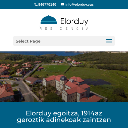
946770140
info@elorduy.eus
Select Page
Elorduy egoitza, 1914az
geroztik adinekoak zaintzen