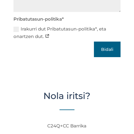
Pribatutasun-politika*
Irakurri dut Pribatutasun-politika*, eta
onartzen dut.
Bidali
Nola iritsi?
C24Q+CC Barrika