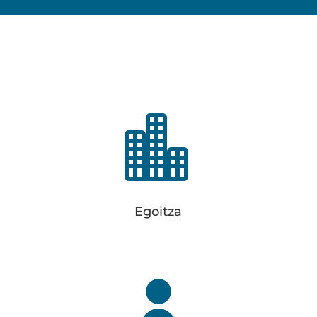

Egoitza
Carretera del Ayuntamiento 1
48650 Barrika
94 677 01 40
Egoitza
info@elorduy.eus

Gerentzia